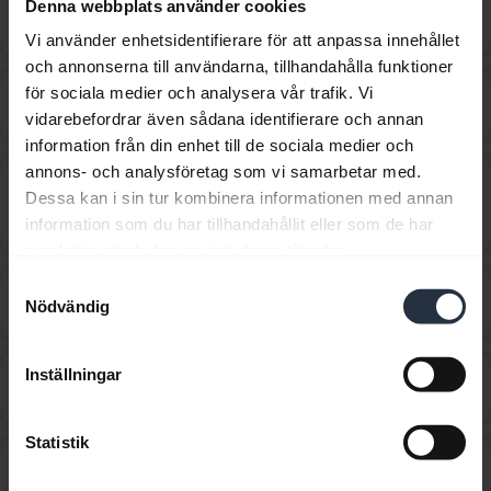
Hur ansluter jag Jabra GN9330e till Aastra Office 70
Denna webbplats använder cookies
chevron_right
och 80 eller Aastra 5370 och 5380?
Vi använder enhetsidentifierare för att anpassa innehållet
och annonserna till användarna, tillhandahålla funktioner
Hur ansluter jag Jabra GN9330e till Aastra Open
för sociala medier och analysera vår trafik. Vi
chevron_right
Phone 63 och 65?
vidarebefordrar även sådana identifierare och annan
information från din enhet till de sociala medier och
annons- och analysföretag som vi samarbetar med.
Hur ansluter jag Jabra GN9330e till Aastra Open
Dessa kan i sin tur kombinera informationen med annan
Phone 6771, 6773, 6775, 71, 73, 75, Aastra 6739i,
chevron_right
information som du har tillhandahållit eller som de har
Aastra 7434 och 7444?
samlat in när du har använt deras tjänster.
Samtyckesval
Hur ansluter jag Jabra GN9330e till Alcatel IP Touch
chevron_right
Nödvändig
4028 EE, 4038 EE, 4068 EE?
Hur ansluter jag Jabra GN9330e till Alcatel IP Touch
Inställningar
chevron_right
4028, 4038, 4068?
Statistik
Hur ansluter jag Jabra GN9330e till Avaya 1408,
1416, 1608, 1616, 9404, 9408, 9504, 9508, 9608, 9610,