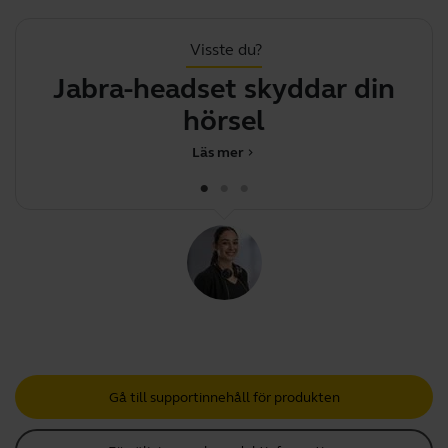
Visste du?
Jabra-headset skyddar din
D
hörsel
Läs mer
chevron_right
Gå till supportinnehåll för produkten