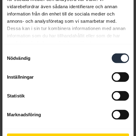
vidarebefordrar även sådana identifierare och annan
expand_more
Spanska
information från din enhet till de sociala medier och
annons- och analysföretag som vi samarbetar med.
Ladda ner
Dessa kan i sin tur kombinera informationen med annan
5.98 MB - pdf
information som du har tillhandahållit eller som de har
samlat in när du har använt deras tjänster.
Samtyckesval
Gå till alla dokument för produkten
Nödvändig
Inställningar
Videor
Statistik
Marknadsföring