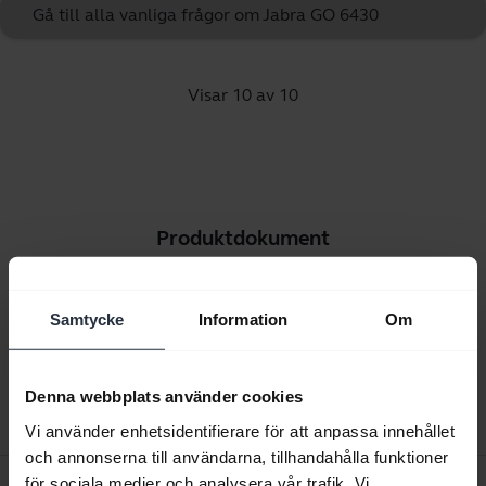
Gå till alla vanliga frågor om Jabra GO 6430
Visar 10 av 10
Produktdokument
Användarmanual
Samtycke
Information
Om
expand_more
Svenska
Ladda ner
Denna webbplats använder cookies
3.24 MB - pdf
Vi använder enhetsidentifierare för att anpassa innehållet
och annonserna till användarna, tillhandahålla funktioner
Snabbstartsguide
för sociala medier och analysera vår trafik. Vi