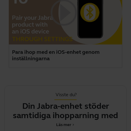
Para ihop med en iOS-enhet genom
inställningarna
Visste du?
Din Jabra-enhet stöder
Hu
samtidiga ihopparning med
flera e