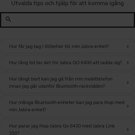
Utvalda tips och hjälp för att komma igång
search
Hur får jag tag i tillbehör till min Jabra-enhet?
chevron_right
Hur lång tid tar det för Jabra GO 6400 att ladda sig?
chevron_right
Hur långt bort kan jag gå från min mobiltelefon
chevron_right
innan jag går utanför Bluetooth-räckvidden?
Hur många Bluetooth-enheter kan jag para ihop med
chevron_right
min Jabra-enhet?
Hur parar jag ihop Jabra Go 6430 med Jabra Link
chevron_right
350?