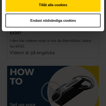
Tillåt alla cookies
Endast nödvändiga cookies
Hur återställer jag headsetet Jabra Go
6430?
I den här videon visar vi hur du återställer Jabra
Go 6430.
Videon är på engelska