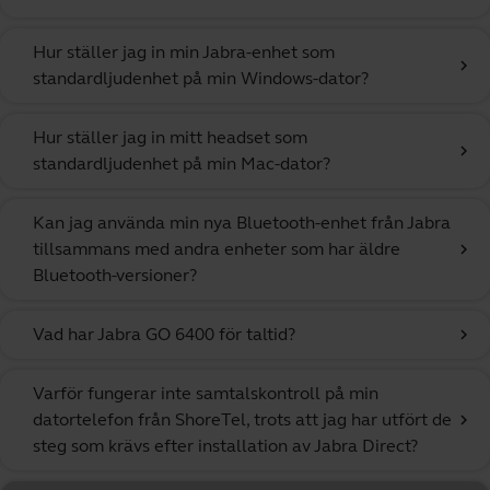
Hur ställer jag in min Jabra-enhet som
chevron_right
standardljudenhet på min Windows-dator?
Hur ställer jag in mitt headset som
chevron_right
standardljudenhet på min Mac-dator?
Kan jag använda min nya Bluetooth-enhet från Jabra
tillsammans med andra enheter som har äldre
chevron_right
Bluetooth-versioner?
Vad har Jabra GO 6400 för taltid?
chevron_right
Varför fungerar inte samtalskontroll på min
datortelefon från ShoreTel, trots att jag har utfört de
chevron_right
steg som krävs efter installation av Jabra Direct?