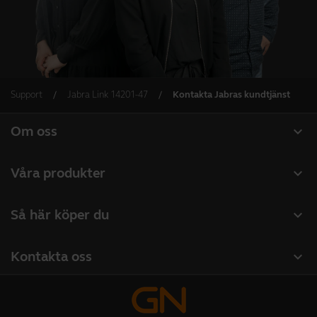
Support
Jabra Link 14201-47
Kontakta Jabras kundtjänst
expand_more
Om oss
Om Jabra
expand_more
Våra produkter
Lediga jobb
Headset
expand_more
Så här köper du
Hållbarhet
Konferenshögtalare
Hitta återförsäljare företagsprodukter
Nyheter och pressmeddelanden
expand_more
Kontakta oss
Konferenskameror
Hitta distributör
Läs vår blogg
Kontakta vårt säljteam
Personliga kameror
Studentrabatt
Fallstudier
Kontakta supporten