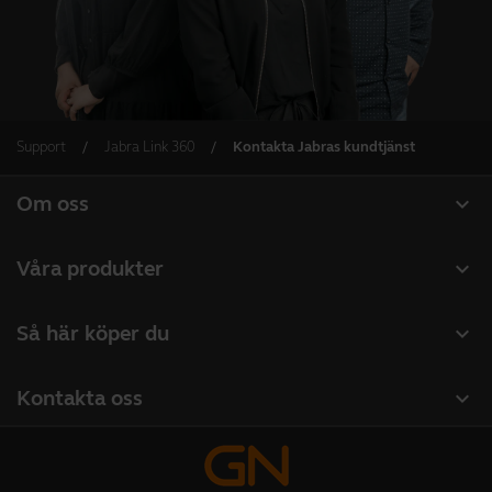
Support
Jabra Link 360
Kontakta Jabras kundtjänst
expand_more
Om oss
Om Jabra
expand_more
Våra produkter
Lediga jobb
Headset
expand_more
Så här köper du
Hållbarhet
Konferenshögtalare
Hitta återförsäljare företagsprodukter
Nyheter och pressmeddelanden
expand_more
Kontakta oss
Konferenskameror
Hitta distributör
Läs vår blogg
Kontakta vårt säljteam
Personliga kameror
Studentrabatt
Fallstudier
Kontakta supporten