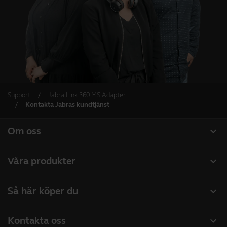
Support
Jabra Link 360 MS Adapter
Kontakta Jabras kundtjänst
expand_more
Om oss
Om Jabra
expand_more
Våra produkter
Lediga jobb
Headset
expand_more
Så här köper du
Hållbarhet
Konferenshögtalare
Hitta återförsäljare företagsprodukter
Nyheter och pressmeddelanden
expand_more
Kontakta oss
Konferenskameror