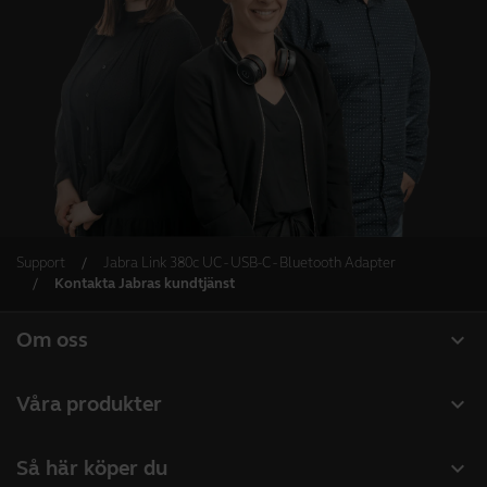
Support
Jabra Link 380c UC - USB-C - Bluetooth Adapter
Kontakta Jabras kundtjänst
expand_more
Om oss
Om Jabra
expand_more
Våra produkter
Lediga jobb
Headset
expand_more
Så här köper du
Hållbarhet