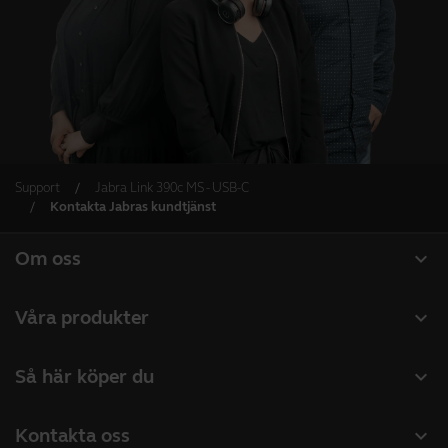
Support
Jabra Link 390c MS - USB-C
Kontakta Jabras kundtjänst
expand_more
Om oss
Om Jabra
expand_more
Våra produkter
Lediga jobb
Headset
expand_more
Så här köper du
Hållbarhet
Konferenshögtalare
Hitta återförsäljare företagsprodukter
Nyheter och pressmeddelanden
expand_more
Kontakta oss
Konferenskameror