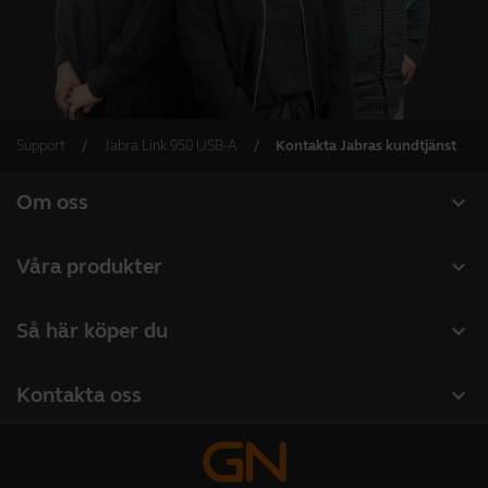
Support
Jabra Link 950 USB-A
Kontakta Jabras kundtjänst
expand_more
Om oss
Om Jabra
expand_more
Våra produkter
Lediga jobb
Headset
expand_more
Så här köper du
Hållbarhet
Konferenshögtalare
Hitta återförsäljare företagsprodukter
Nyheter och pressmeddelanden
expand_more
Kontakta oss
Konferenskameror
Hitta distributör
Läs vår blogg
Kontakta vårt säljteam
Personliga kameror
Studentrabatt
Fallstudier
Kontakta supporten