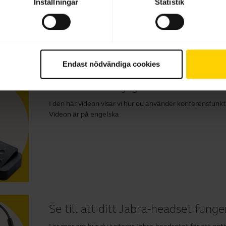
Inställningar
Statistik
Videor
Endast nödvändiga cookies
Hur använder jag konferensfunkt
I den här videon visar vi hur du använder konferensfun
Videon är på engelska
Se till att ditt Jabra-headset funge