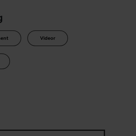
g
ent
Videor