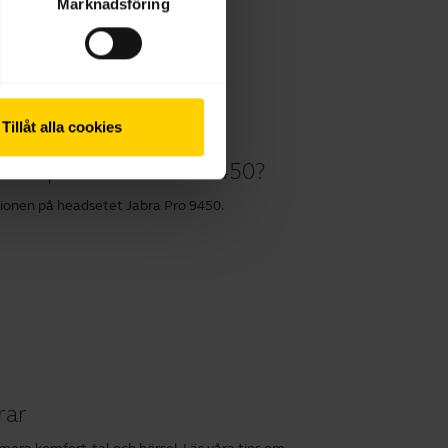
Marknadsföring
Tillåt alla cookies
ionen på Jabra Pro™ 9450?
ktionen på headsetet Jabra Pro 9450.
rar