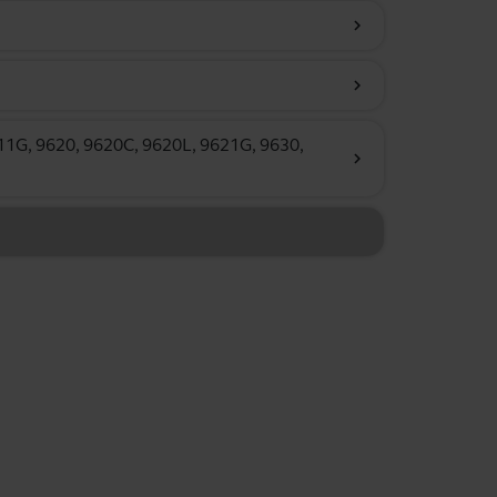
chevron_right
chevron_right
611G, 9620, 9620C, 9620L, 9621G, 9630,
chevron_right