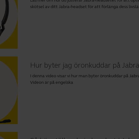
Läs mer om hur du justerar Jabra-headsetet för att opti
skötsel av ditt Jabra-headset för att förlänga dess livs
Hur byter jag öronkuddar på Jab
I denna video visar vi hur man byter öronkuddar på Ja
Videon är på engelska