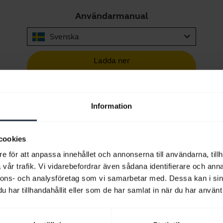
Användarmanual
expand_more
Svenska
Ladda ner
7.25 MB - pdf
Snabbstartsguide
Information
Flerspråkig
cookies
Ladda ner
e för att anpassa innehållet och annonserna till användarna, tillh
21.83 MB - pdf
vår trafik. Vi vidarebefordrar även sådana identifierare och anna
nnons- och analysföretag som vi samarbetar med. Dessa kan i sin
har tillhandahållit eller som de har samlat in när du har använt 
Gå till alla dokument för produkten