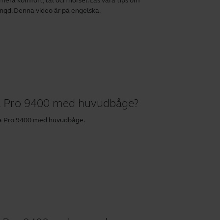
mera komfort, tal och hörsel. Läs våra tips om
längd. Denna video är på engelska.
ra Pro 9400 med huvudbåge?
bra Pro 9400 med huvudbåge.