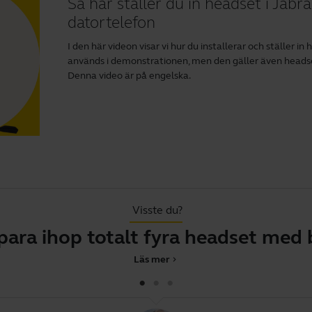
Så här ställer du in headset i Jab
datortelefon
I den här videon visar vi hur du installerar och ställer i
används i demonstrationen, men den gäller även headse
Denna video är på engelska.
Visste du?
hop totalt fyra headset med basen
Läs mer
chevron_right