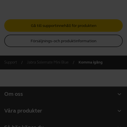
Gå till supportinnehåll för produkten
Försäljnings- och produktinformation
Support
Jabra Solemate Mini Blue
Komma igång
expand_more
Om oss
Om Jabra
expand_more
Våra produkter
Lediga jobb
Headset