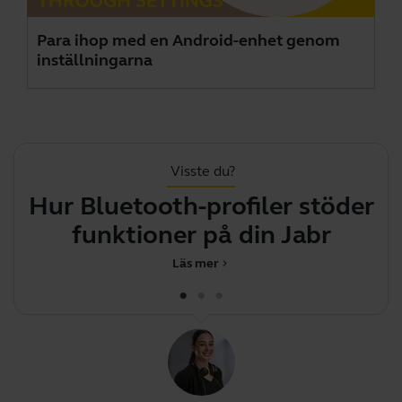
Para ihop med en Android-enhet genom
inställningarna
Visste du?
Hur Bluetooth-profiler stöder
funktioner på din Jabra-enh
Läs mer
chevron_right