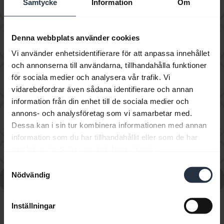
chevron_right
Samtycke
Information
Om
mobila enhet med hjälp av NFC?
Hur parar jag ihop Jabra Solemate Mini med min
Denna webbplats använder cookies
chevron_right
mobila enhet?
Vi använder enhetsidentifierare för att anpassa innehållet
och annonserna till användarna, tillhandahålla funktioner
Kan jag parkoppla en Jabra Bluetooth-enhet med en
för sociala medier och analysera vår trafik. Vi
chevron_right
dator eller datortelefon?
vidarebefordrar även sådana identifierare och annan
information från din enhet till de sociala medier och
Kan jag parkoppla en Jabra Bluetooth-enhet med en
annons- och analysföretag som vi samarbetar med.
chevron_right
TV eller spelkonsol?
Dessa kan i sin tur kombinera informationen med annan
information som du har tillhandahållit eller som de har
samlat in när du har använt deras tjänster.
Vad kan jag göra om ihopparningsstegen inte lyckas?
chevron_right
Samtyckesval
Nödvändig
Gå till alla vanliga frågor om Jabra Solemate Mini Blue
Inställningar
Visar 7 av 7