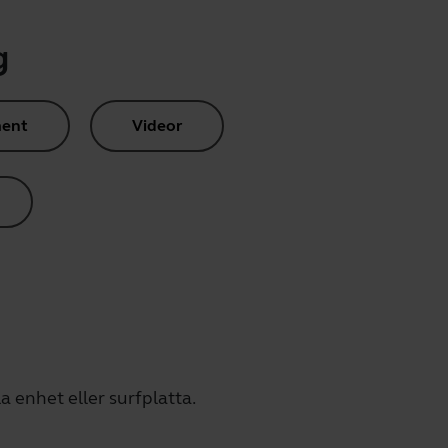
g
ent
Videor
a enhet eller surfplatta.