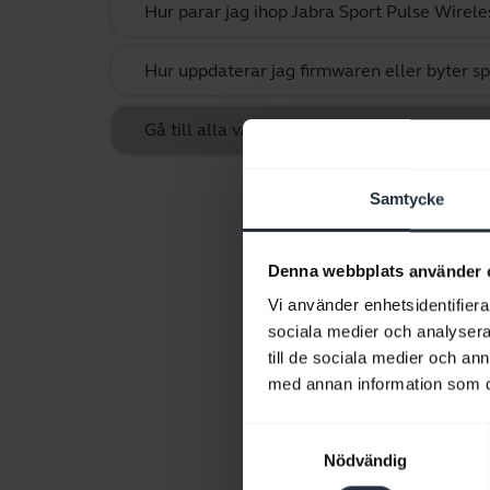
Hur parar jag ihop Jabra Sport Pulse Wirel
Hur uppdaterar jag firmwaren eller byter 
Gå till alla vanliga frågor om Jabra Sport P
Samtycke
Denna webbplats använder 
Vi använder enhetsidentifierar
sociala medier och analysera 
till de sociala medier och a
med annan information som du 
Samtyckesval
Nödvändig