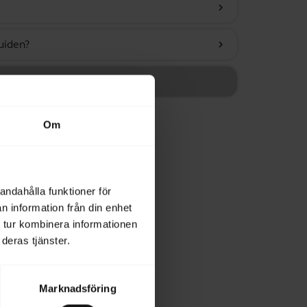
chevron_right
uiden?
chevron_right
Om
andahålla funktioner för
n information från din enhet
 tur kombinera informationen
deras tjänster.
Marknadsföring