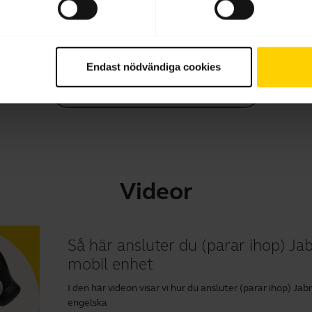
Ladda ner
10.17 MB - pdf
Endast nödvändiga cookies
Gå till alla dokument för produkten
Videor
Så här ansluter du (parar ihop) Jab
mobil enhet
I den här videon visar vi hur du ansluter (parar ihop) Ja
engelska