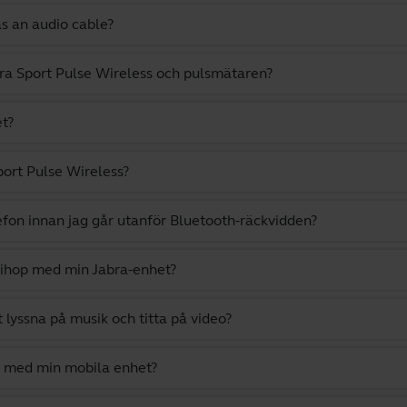
as an audio cable?
ra Sport Pulse Wireless och pulsmätaren?
et?
port Pulse Wireless?
efon innan jag går utanför Bluetooth-räckvidden?
 ihop med min Jabra-enhet?
t lyssna på musik och titta på video?
ös med min mobila enhet?