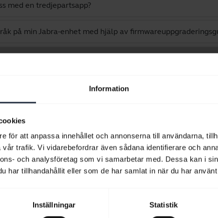
ess med en tredjepartsapp?
språk på min Jabra-enhet med hjälp av firmwareuppgraderingsg
ulse Wireless
Information
Visar 10 av 10
cookies
e för att anpassa innehållet och annonserna till användarna, tillh
vår trafik. Vi vidarebefordrar även sådana identifierare och anna
nnons- och analysföretag som vi samarbetar med. Dessa kan i sin
Produktdokument
har tillhandahållit eller som de har samlat in när du har använt 
Snabbstartsguide
Inställningar
Statistik
expand_more
Europa (flerspråkig)