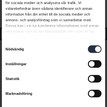
för sociala medier och analysera vår trafik. Vi
vidarebefordrar även sådana identifierare och annan
Vanliga frågor
information från din enhet till de sociala medier och
annons- och analysföretag som vi samarbetar med.
Utvalda tips och hjälp för att komma igång
Dessa kan i sin tur kombinera informationen med annan
information som du har tillhandahållit eller som de har
search
samlat in när du har använt deras tjänster.
Samtyckesval
Nödvändig
Can I use the supplied USB charging cable as an
chevron_right
audio cable?
Inställningar
Hur får jag tag i tillbehör till min Jabra-enhet?
chevron_right
Statistik
Hur långt bort kan jag gå från min mobiltelefon
chevron_right
innan jag går utanför Bluetooth-räckvidden?
Marknadsföring
Hur många Bluetooth-enheter kan jag para ihop med