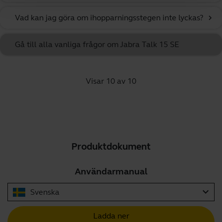
Vad kan jag göra om ihopparningsstegen inte lyckas?
chevron_right
Gå till alla vanliga frågor om Jabra Talk 15 SE
Visar 10 av 10
Produktdokument
Användarmanual
expand_more
Svenska
Ladda ner