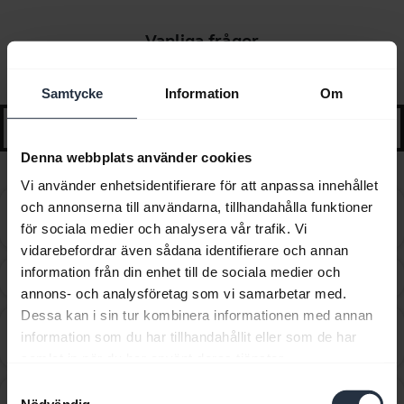
Vanliga frågor
Utvalda tips och hjälp för att komma igång
Samtycke
Information
Om
search
Denna webbplats använder cookies
Vi använder enhetsidentifierare för att anpassa innehållet
Can I use the supplied USB charging cable as an
och annonserna till användarna, tillhandahålla funktioner
chevron_right
audio cable?
för sociala medier och analysera vår trafik. Vi
vidarebefordrar även sådana identifierare och annan
information från din enhet till de sociala medier och
Hur får jag tag i tillbehör till min Jabra-enhet?
chevron_right
annons- och analysföretag som vi samarbetar med.
Dessa kan i sin tur kombinera informationen med annan
Hur långt bort kan jag gå från min mobiltelefon
information som du har tillhandahållit eller som de har
chevron_right
innan jag går utanför Bluetooth-räckvidden?
samlat in när du har använt deras tjänster.
Samtyckesval
Hur många Bluetooth-enheter kan jag para ihop med
Nödvändig