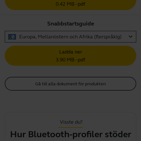
0.42 MB - pdf
Snabbstartsguide
expand_more
Europa, Mellanöstern och Afrika (flerspråkig)
Ladda ner
3.90 MB - pdf
Gå till alla dokument för produkten
Visste du?
Hur Bluetooth-profiler stöder