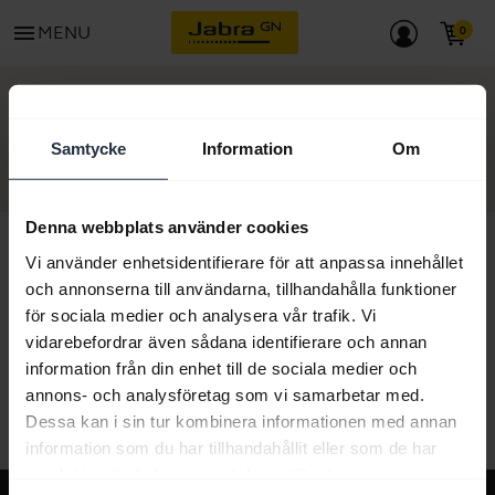
menu
MENU
KOM IGÅNG
Samtycke
Information
Om
Denna webbplats använder cookies
Vi använder enhetsidentifierare för att anpassa innehållet
och annonserna till användarna, tillhandahålla funktioner
Allt supportinnehåll
för sociala medier och analysera vår trafik. Vi
vidarebefordrar även sådana identifierare och annan
information från din enhet till de sociala medier och
annons- och analysföretag som vi samarbetar med.
Resurser för att komma igång
Dessa kan i sin tur kombinera informationen med annan
information som du har tillhandahållit eller som de har
samlat in när du har använt deras tjänster.