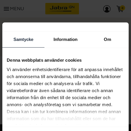
menu
MENU
KOM IGÅNG
Samtycke
Information
Om
Denna webbplats använder cookies
Vi använder enhetsidentifierare för att anpassa innehållet
och annonserna till användarna, tillhandahålla funktioner
Allt supportinnehåll
för sociala medier och analysera vår trafik. Vi
vidarebefordrar även sådana identifierare och annan
information från din enhet till de sociala medier och
annons- och analysföretag som vi samarbetar med.
Resurser för att komma igång
Dessa kan i sin tur kombinera informationen med annan
information som du har tillhandahållit eller som de har
samlat in när du har använt deras tjänster.