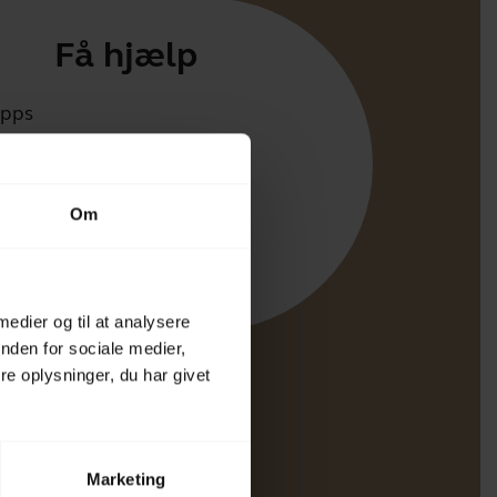
Få hjælp
apps
irect
 for dit produkt
Om
ing til Bluetoothparring
ibilitetsguide
 medier og til at analysere
nden for sociale medier,
e oplysninger, du har givet
Marketing