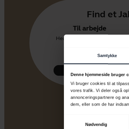
Find et J
Til arbejde
Headsets og speakerphones
til kontoret eller
kontaktcenteret.
Samtykke
Se udvalget
Denne hjemmeside bruger c
Vi bruger cookies til at tilpas
vores trafik. Vi deler også 
annonceringspartnere og anal
dem, eller som de har indsaml
Samtykkevalg
Nødvendig