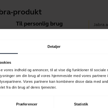
abra-produkt
Til personlig brug
Jabra 
Headsets og earbuds til
Jabra D
opkald, musik og sport.
Support
Detaljer
Vejledn
Se udvalget
Kompat
ookies
se vores indhold og annoncer, til at vise dig funktioner til sociale
oplysninger om din brug af vores hjemmeside med vores partnere i
ysepartnere. Vores partnere kan kombinere disse data med andr
et fra din brug af deres tjenester.
Præferencer
Statistik