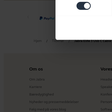
Hjem
Tilbehør
Jabra Elite 3 Usb C Cable
Om os
Vores
Om Jabra
Heads
Karriere
Speake
Bæredygtighed
Konfer
Nyheder og pressemeddelelser
Person
Følg med på vores blog
Softwa