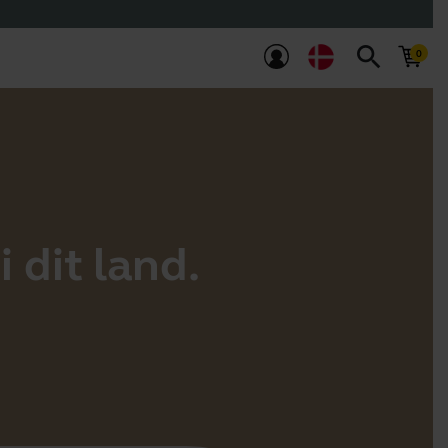
search
 dit land.