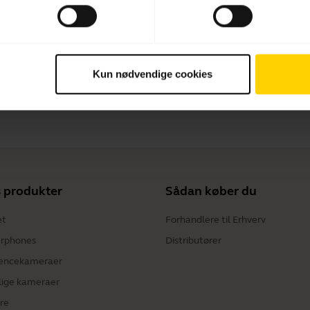
Betalingsmetode
Kun nødvendige cookies
 produkter
Sådan køber du
et
Forhandlere til Erhverv
rphones
Distributører
encekameraer
lige kameraer
re