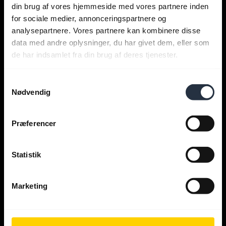
Få hjælp
din brug af vores hjemmeside med vores partnere inden
for sociale medier, annonceringspartnere og
analysepartnere. Vores partnere kan kombinere disse
Jabra apps
data med andre oplysninger, du har givet dem, eller som
de har indsamlet fra din brug af deres tjenester.
Jabra Direct
Samtykkevalg
Nødvendig
Support for dit produkt
Præferencer
Vejledning til Bluetoothparring
Statistik
Kompatibilitetsguide
Marketing