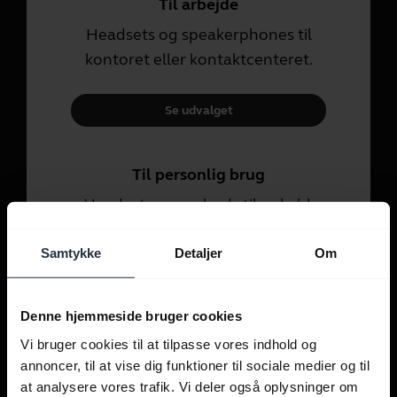
Til arbejde
Headsets og speakerphones til
kontoret eller kontaktcenteret.
Se udvalget
Til personlig brug
Headsets og earbuds til opkald,
musik og sport.
Samtykke
Detaljer
Om
Se udvalget
Denne hjemmeside bruger cookies
Vi bruger cookies til at tilpasse vores indhold og
annoncer, til at vise dig funktioner til sociale medier og til
at analysere vores trafik. Vi deler også oplysninger om