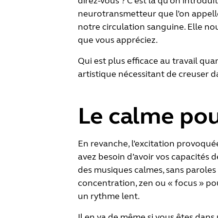
direz-vous ? C’est là qu’on introdu
neurotransmetteur que l’on appelle
notre circulation sanguine. Elle n
que vous appréciez.
Qui est plus efficace au travail qua
artistique nécessitant de creuser 
Le calme pour
En revanche, l’excitation provoqué
avez besoin d’avoir vos capacités 
des musiques calmes, sans paroles 
concentration, zen ou « focus » pou
un rythme lent.
Il en va de même si vous êtes dans 