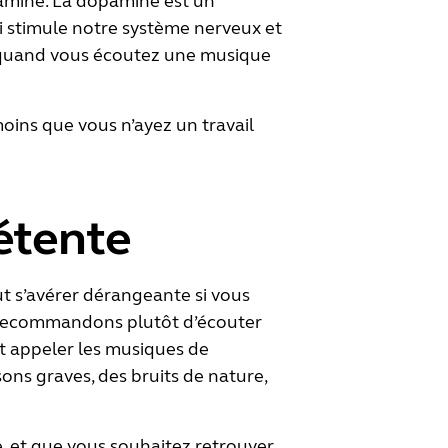
opamine. La dopamine est un
i stimule notre système nerveux et
ée quand vous écoutez une musique
moins que vous n’ayez un travail
détente
t s’avérer dérangeante si vous
s recommandons plutôt d’écouter
t appeler les musiques de
sons graves, des bruits de nature,
e, et que vous souhaitez retrouver