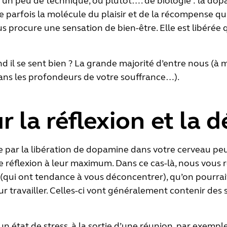
it un peu de technique, ou plutôt…. de biologie : la d
 parfois la molécule du plaisir et de la récompense qu
ous procure une sensation de bien-être. Elle est libér
nd il se sent bien ? La grande majorité d’entre nous (à 
dans les profondeurs de votre souffrance…).
 la réflexion et la 
e par la libération de dopamine dans votre cerveau peu
de réflexion à leur maximum. Dans ce cas-là, nous vou
(qui ont tendance à vous déconcentrer), qu’on pourrai
r travailler. Celles-ci vont généralement contenir des 
un état de stress, à la sortie d’une réunion, par exempl