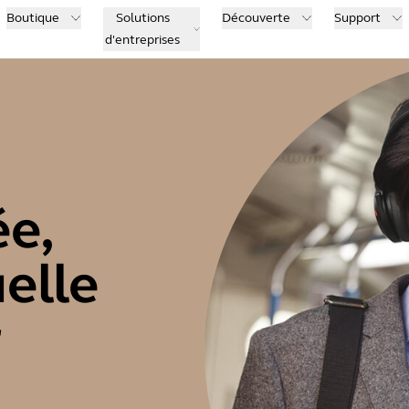
Boutique
Solutions
Découverte
Support
d'entreprises
e,
elle
r