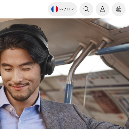
FR
/ EUR