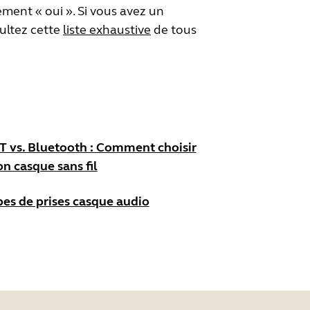
ment « oui ». Si vous avez un
sultez cette
liste exhaustive
de tous
 vs. Bluetooth : Comment choisir
on casque sans fil
pes de prises casque audio