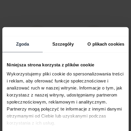
Zgoda
Szczegóły
O plikach cookies
Bezpłatny 100-dniowy
Darmowa dostawa na
Niniejsza strona korzysta z plików cookie
zwrot
kwotę powyżej 169 zł
Wykorzystujemy pliki cookie do spersonalizowania treści
i reklam, aby oferować funkcje społecznościowe i
analizować ruch w naszej witrynie. Informacje o tym, jak
korzystasz z naszej witryny, udostępniamy partnerom
społecznościowym, reklamowym i analitycznym.
Partnerzy mogą połączyć te informacje z innymi danymi
otrzymanymi od Ciebie lub uzyskanymi podczas
korzystania z ich usług.