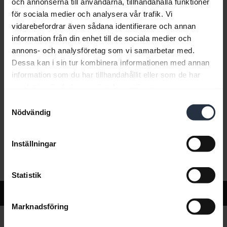
och annonserna till användarna, tillhandahålla funktioner
för sociala medier och analysera vår trafik. Vi
vidarebefordrar även sådana identifierare och annan
Vanliga frågor
information från din enhet till de sociala medier och
annons- och analysföretag som vi samarbetar med.
Dessa kan i sin tur kombinera informationen med annan
Produktdokument
information som du har tillhandahållit eller som de har
samlat in när du har använt deras tjänster.
Samtyckesval
Videor
Nödvändig
Inställningar
Programvara och appar
Statistik
Support
Marknadsföring