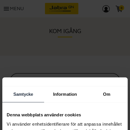
menu
MENU
KOM IGÅNG
Allt supportinnehåll
Samtycke
Information
Om
Resurser för att komma igång
Denna webbplats använder cookies
Vi använder enhetsidentifierare för att anpassa innehållet
Guide till Bluetooth-parning