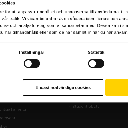
cookies
e för att anpassa innehållet och annonserna till användarna, tillh
vår trafik. Vi vidarebefordrar även sådana identifierare och anna
Programvara och appar
nnons- och analysföretag som vi samarbetar med. Dessa kan i sin
har tillhandahållit eller som de har samlat in när du har använt 
Inställningar
Statistik
produkter
Så här köper du
dset
Hitta återförsäljare
Endast nödvändiga cookies
företagsprodukter
erenshögtalare
Hitta distributör
erenskameror
Studentrabatt
onliga kameror
ramvara
behör