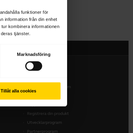
andahålla funktioner för
n information från din enhet
 tur kombinera informationen
deras tjänster.
Marknadsföring
Kontakta oss
Kontakta vårt säljteam
Tillåt alla cookies
Kontakta supporten
Support för nätbutik
Registrera din produkt
Utvecklarprogram
Partnerprogram