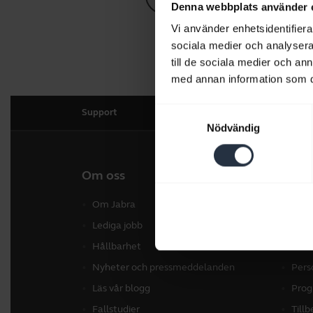
Denna webbplats använder 
Vi använder enhetsidentifierar
sociala medier och analysera 
till de sociala medier och a
med annan information som du 
Samtyckesval
Support
Nödvändig
Om oss
Våra 
Om Jabra
Hea
Lediga jobb
Konf
Hållbarhet
Konf
Nyheter och pressmeddelanden
Pers
Läs vår blogg
Prog
Fallstudier
Till