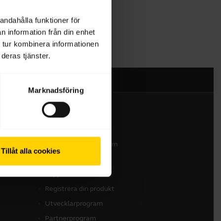
andahålla funktioner för
n information från din enhet
 tur kombinera informationen
deras tjänster.
Marknadsföring
Kontakta oss
Kontakta vårt säljteam
Tillåt alla cookies
Kontakta supporten
Support för nätbutik
Registrera din produkt
Utvecklarprogram
Partnerprogram