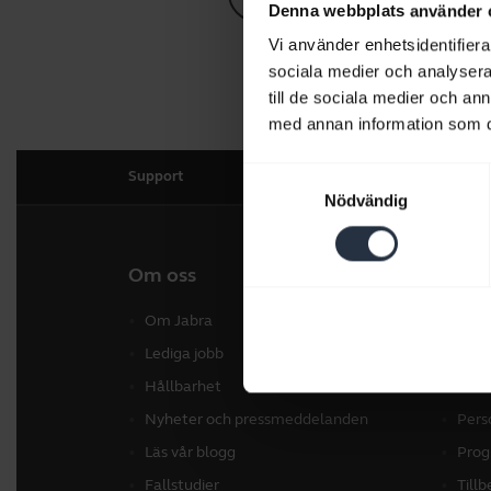
Denna webbplats använder 
Vi använder enhetsidentifierar
sociala medier och analysera 
till de sociala medier och a
med annan information som du 
Samtyckesval
Support
Nödvändig
Om oss
Våra 
Om Jabra
Hea
Lediga jobb
Konf
Hållbarhet
Konf
Nyheter och pressmeddelanden
Pers
Läs vår blogg
Prog
Fallstudier
Till