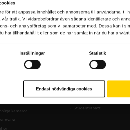
cookies
e för att anpassa innehållet och annonserna till användarna, tillh
vår trafik. Vi vidarebefordrar även sådana identifierare och anna
Programvara och appar
nnons- och analysföretag som vi samarbetar med. Dessa kan i sin
har tillhandahållit eller som de har samlat in när du har använt 
Inställningar
Statistik
produkter
Så här köper du
dset
Hitta återförsäljare
Endast nödvändiga cookies
företagsprodukter
erenshögtalare
Hitta distributör
erenskameror
Studentrabatt
onliga kameror
ramvara
behör