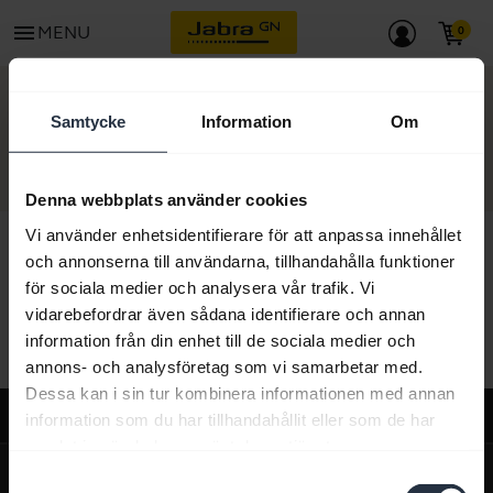
menu
MENU
KONTAKT
Samtycke
Information
Om
Denna webbplats använder cookies
Vi använder enhetsidentifierare för att anpassa innehållet
och annonserna till användarna, tillhandahålla funktioner
för sociala medier och analysera vår trafik. Vi
Allt supportinnehåll
vidarebefordrar även sådana identifierare och annan
information från din enhet till de sociala medier och
annons- och analysföretag som vi samarbetar med.
Dessa kan i sin tur kombinera informationen med annan
Support
information som du har tillhandahållit eller som de har
samlat in när du har använt deras tjänster.
expand_more
Om oss
Samtyckesval