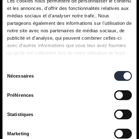
Les cookies nous permettent de personnaliser le contenu
et les annonces, d'offrir des fonctionnalités relatives aux
médias sociaux et d'analyser notre trafic. Nous
partageons également des informations sur l'utilisation de
notre site avec nos partenaires de médias sociaux, de
Obtenir de l'aide
publicité et d'analyse, qui peuvent combiner celles-ci
avec d'autres informations que vous leur avez fournies
ou qu'ils ont collectées lors de votre utilisation de leurs
Applis Jabra
services.
Sélection
Nécessaires
du
Jabra Direct
consentement
Préférences
Support pour votre produit
Statistiques
Guide d'appairage Bluetooth
Guide de compatibilité
Marketing