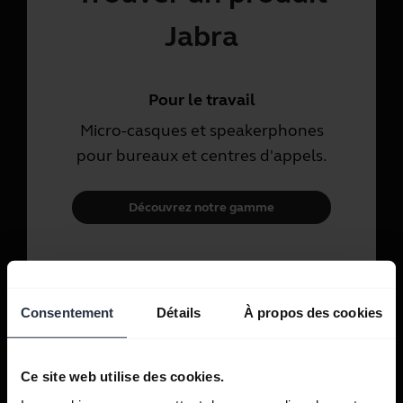
Jabra
Pour le travail
Micro-casques et speakerphones
pour bureaux et centres d'appels.
Découvrez notre gamme
Pour un usage personnel
Micro-casques et écouteurs pour
Consentement
Détails
À propos des cookies
les appels, la musique et le sport.
Ce site web utilise des cookies.
Découvrez notre gamme