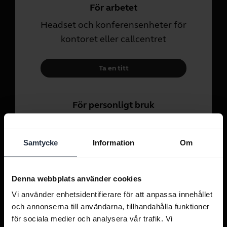
För arbetet
Headset och konferensenheter för
kontoret eller callcentret
Ta en titt
För personligt bruk
Headset och öronsnäckor för
samtal, musik och sport.
Samtycke
Information
Om
Ta en titt
Denna webbplats använder cookies
Vi använder enhetsidentifierare för att anpassa innehållet
och annonserna till användarna, tillhandahålla funktioner
för sociala medier och analysera vår trafik. Vi