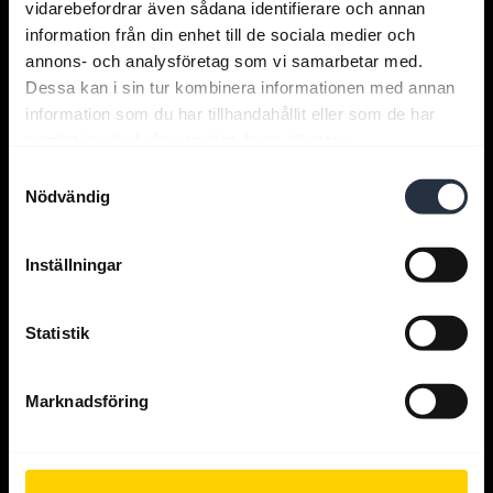
vidarebefordrar även sådana identifierare och annan
Få hjälp:
information från din enhet till de sociala medier och
annons- och analysföretag som vi samarbetar med.
Jabras appar
Dessa kan i sin tur kombinera informationen med annan
information som du har tillhandahållit eller som de har
samlat in när du har använt deras tjänster.
Jabra Direct
Samtyckesval
Nödvändig
Support för din produkt
Inställningar
Guide till Bluetooth-parning
Statistik
Kompatibilitetsguide
Marknadsföring