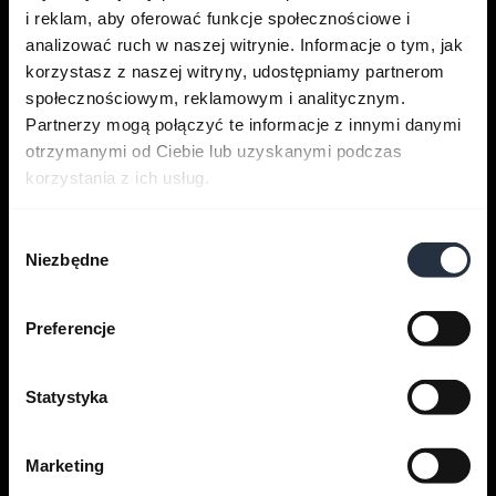
i reklam, aby oferować funkcje społecznościowe i
analizować ruch w naszej witrynie. Informacje o tym, jak
korzystasz z naszej witryny, udostępniamy partnerom
Uzyskaj pomoc
społecznościowym, reklamowym i analitycznym.
Partnerzy mogą połączyć te informacje z innymi danymi
otrzymanymi od Ciebie lub uzyskanymi podczas
Aplikacje Jabra
korzystania z ich usług.
Jabra Direct
Wybór
Niezbędne
zgody
Pomoc dla Twojego produktu
Preferencje
Przewodnik po parowaniu za
pomocą Bluetooth
Statystyka
Przewodnik zgodności
Marketing