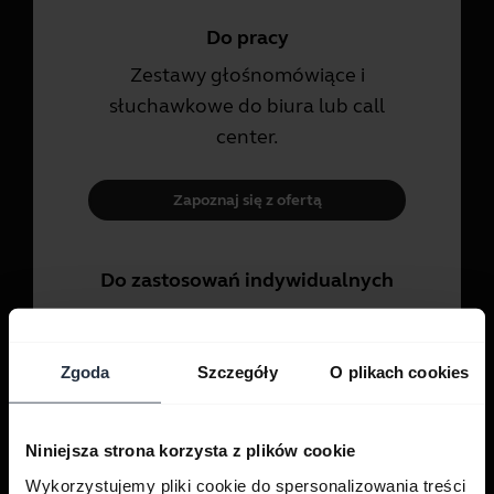
Do pracy
Zestawy głośnomówiące i
słuchawkowe do biura lub call
center.
Zapoznaj się z ofertą
Do zastosowań indywidualnych
Zestawy słuchawkowe i wkładki do
rozmów, muzyki i sportu.
Zgoda
Szczegóły
O plikach cookies
Zapoznaj się z ofertą
Niniejsza strona korzysta z plików cookie
Wykorzystujemy pliki cookie do spersonalizowania treści