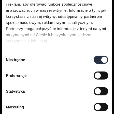
i reklam, aby oferować funkcje społecznościowe i
analizować ruch w naszej witrynie. Informacje o tym, jak
korzystasz z naszej witryny, udostępniamy partnerom
Uzyskaj pomoc
społecznościowym, reklamowym i analitycznym.
Partnerzy mogą połączyć te informacje z innymi danymi
otrzymanymi od Ciebie lub uzyskanymi podczas
Aplikacje Jabra
korzystania z ich usług.
Jabra Direct
Wybór
Niezbędne
zgody
Pomoc dla Twojego produktu
Preferencje
Przewodnik po parowaniu za
pomocą Bluetooth
Statystyka
Przewodnik zgodności
Marketing