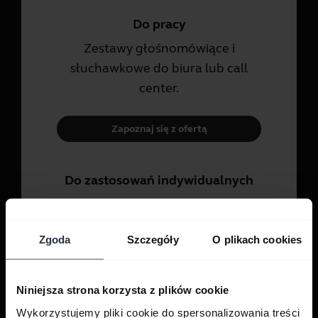
Do pracy
Zestawy głośnomówiące i
słuchawkowe do biura lub call
center.
Zapoznaj się z ofertą
Do zastosowań indywidualnych
Zestawy słuchawkowe i wkładki do
rozmów, muzyki i sportu.
Zgoda
Szczegóły
O plikach cookies
Zapoznaj się z ofertą
Niniejsza strona korzysta z plików cookie
Wykorzystujemy pliki cookie do spersonalizowania treści