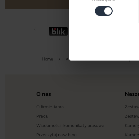
Home
Akcesoria
Jabra Elite 75T Repla
O nas
Nasz
O firmie Jabra
Zestaw
Praca
Zestaw
Wiadomości i komunikaty prasowe
Kamery
Przeczytaj nasz blog
Kamery