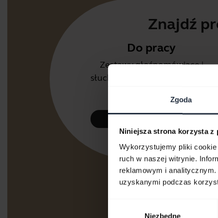
Znajdź pr
Do pracy
Zestawy głośnomówiące i
słuchawkowe do biura lub call
center.
Zgoda
Zapoznaj się z ofertą
Niniejsza strona korzysta z
Wykorzystujemy pliki cookie 
ruch w naszej witrynie. Inf
reklamowym i analitycznym. 
uzyskanymi podczas korzysta
Wybór
Niezbędne
zgody