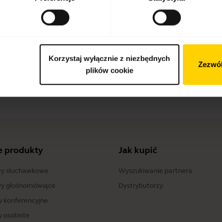
Metody płatności
Korzystaj wyłącznie z niezbędnych
Zezwól
plików cookie
cement Earbuds
e produkty
Jak kupić
y słuchawkowe
Wyszukiwanie partnera
y głośnomówiące
Dystrybutorzy
 konferencyjne
 osobiste