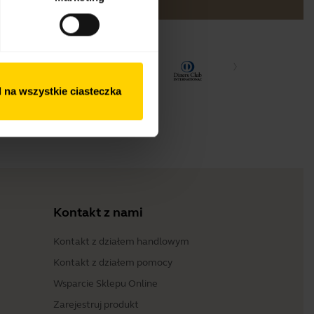
 na wszystkie ciasteczka
Kontakt z nami
Kontakt z działem handlowym
Kontakt z działem pomocy
Wsparcie Sklepu Online
Zarejestruj produkt