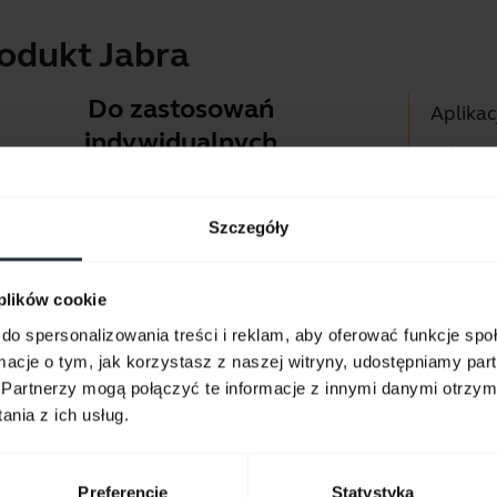
odukt Jabra
Do zastosowań
Aplikac
indywidualnych
Jabra D
Zestawy słuchawkowe i
Pomoc 
wkładki do rozmów, muzyki i
Szczegóły
Przewo
sportu.
Blueto
 plików cookie
Zapoznaj się z ofertą
Przewo
do spersonalizowania treści i reklam, aby oferować funkcje sp
ormacje o tym, jak korzystasz z naszej witryny, udostępniamy p
Partnerzy mogą połączyć te informacje z innymi danymi otrzym
nia z ich usług.
Preferencje
Statystyka