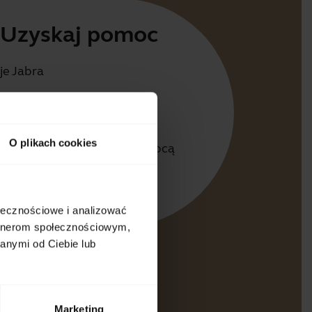
Uzyskaj pomoc
je Jabra
irect
dla Twojego produktu
O plikach cookies
dnik po parowaniu za pomocą
oth
dnik zgodności
ołecznościowe i analizować
artnerom społecznościowym,
anymi od Ciebie lub
Marketing